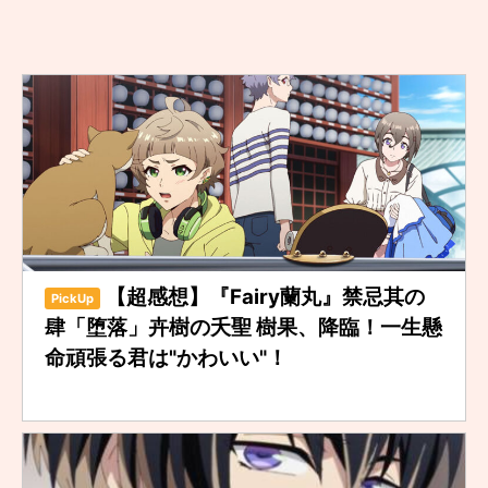
【超感想】『Fairy蘭丸』禁忌其の
PickUp
肆「堕落」卉樹の夭聖 樹果、降臨！一生懸
命頑張る君は"かわいい"！