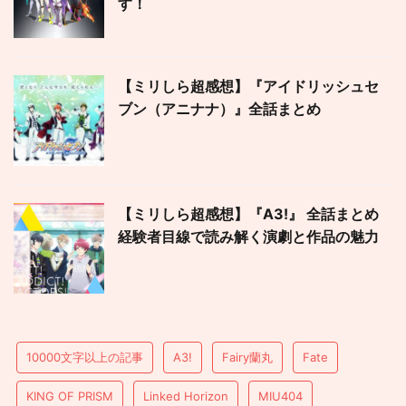
す！
【ミリしら超感想】『アイドリッシュセ
ブン（アニナナ）』全話まとめ
【ミリしら超感想】『A3!』 全話まとめ
経験者目線で読み解く演劇と作品の魅力
10000文字以上の記事
A3!
Fairy蘭丸
Fate
KING OF PRISM
Linked Horizon
MIU404