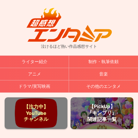
泣けるほど熱い作品感想サイト
ライター紹介
制作・執筆依頼
アニメ
音楽
ドラマ/実写映画
その他のエンタメ
【PickUp】
【注力中】
『キンプリ』
YouTube
チャンネル
関連記事一覧