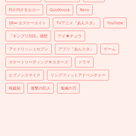
PUI PUI モルカー
QuizKnock
Revo
SK∞ エスケーエイト
TVアニメ『あんスタ』
YouTube
『キンプリSSS』感想
アイ★チュウ
アイドリッシュセブン
アプリ『あんスタ』
ゲーム
スケートリーディング☆スターズ
ドラマ
ヒプノシスマイク
リングフィットアドベンチャー
桜庭統
進撃の巨人
鬼滅の刃