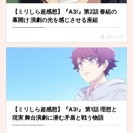
【ミリしら超感想】『A3!』第2話 春組の
幕開け 演劇の光を感じさせる座組
2021/1/12
【ミリしら超感想】『A3!』 第1話 理想と
現実 舞台演劇に潜む矛盾と戦う物語