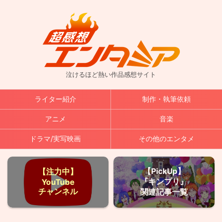
泣けるほど熱い作品感想サイト
ライター紹介
制作・執筆依頼
アニメ
音楽
ドラマ/実写映画
その他のエンタメ
【PickUp】
【注力中】
『キンプリ』
YouTube
チャンネル
関連記事一覧