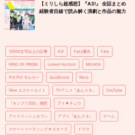
【ミリしら超感想】『A3!』 全話まとめ
経験者目線で読み解く演劇と作品の魅力
10000文字以上の記事
A3!
Fairy蘭丸
Fate
KING OF PRISM
Linked Horizon
MIU404
PUI PUI モルカー
QuizKnock
Revo
SK∞ エスケーエイト
TVアニメ『あんスタ』
YouTube
『キンプリSSS』感想
アイ★チュウ
アイドリッシュセブン
アプリ『あんスタ』
ゲーム
スケートリーディング☆スターズ
ドラマ