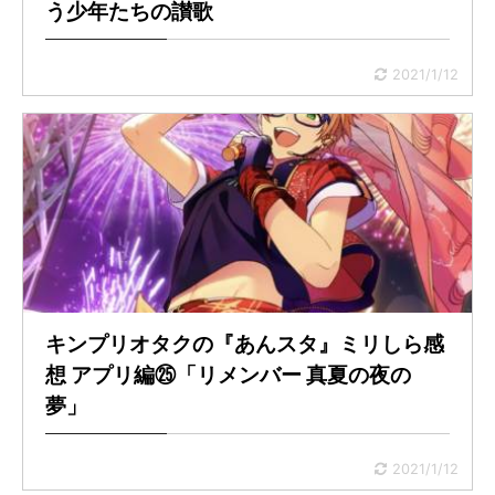
う少年たちの讃歌
2021/1/12
キンプリオタクの『あんスタ』ミリしら感
想 アプリ編㉕「リメンバー 真夏の夜の
夢」
2021/1/12