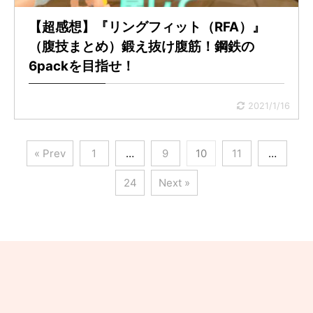
【超感想】『リングフィット（RFA）』
（腹技まとめ）鍛え抜け腹筋！鋼鉄の
6packを目指せ！
2021/1/16
« Prev
1
…
9
10
11
…
24
Next »