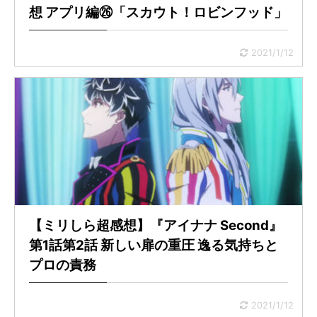
想 アプリ編㉖「スカウト！ロビンフッド」
2021/1/12
【ミリしら超感想】『アイナナ Second』
第1話第2話 新しい扉の重圧 逸る気持ちと
プロの責務
2021/1/12