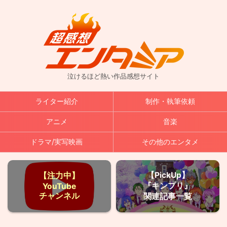
泣けるほど熱い作品感想サイト
ライター紹介
制作・執筆依頼
アニメ
音楽
ドラマ/実写映画
その他のエンタメ
【PickUp】
【注力中】
『キンプリ』
YouTube
チャンネル
関連記事一覧