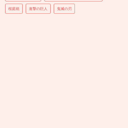
桜庭統
進撃の巨人
鬼滅の刃