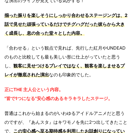
な演出のライブが見えている気がする！
揃った振りを楽しそうにしっかり合わせるステージングは、2
話で見せた頑張っているだけでチグハグだった彼らから大き
く成長し、息の合った堂々とした内容。
「合わせる」という観点で見れば、先行した紅月やUNDEAD
のものと比較しても最も美しい形に仕上がっていたと思う
し、
観客に見せつけるプレイではなく、観客を楽しませるプ
レイが徹底された演出
なのも印象的でした。
正にTHE 主人公という内容。
"皆で1つになる"安心感のあるキラキラしたステージ。
普通はこれから始まるのがいわゆるアイドルアニメだと思う
のですが、『あんスタ』はキワモノを先に2つ出してきたこと
で、
この安心感へ至る期待感を利用したお話創りになってい