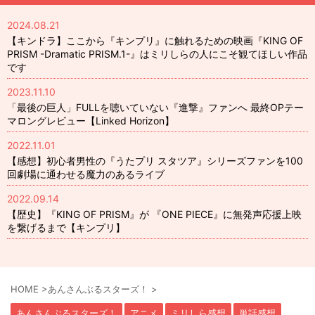
2024.08.21
【キンドラ】ここから『キンプリ』に触れるための映画『KING OF
PRISM -Dramatic PRISM.1-』はミリしらの人にこそ観てほしい作品
です
2023.11.10
「最後の巨人」FULLを聴いていない『進撃』ファンへ 最終OPテー
マロングレビュー【Linked Horizon】
2022.11.01
【感想】初心者男性の『うたプリ スタツア』シリーズファンを100
回劇場に通わせる魔力のあるライブ
2022.09.14
【歴史】『KING OF PRISM』が 『ONE PIECE』に無発声応援上映
を繋げるまで【キンプリ】
HOME
>
あんさんぶるスターズ！
>
あんさんぶるスターズ！
アニメ
ミリしら感想
単話感想