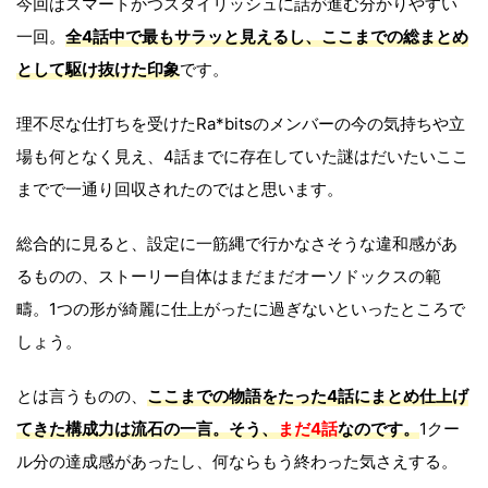
今回はスマートかつスタイリッシュに話が進む分かりやすい
一回。
全4話中で最もサラッと見えるし、ここまでの総まとめ
として駆け抜けた印象
です。
理不尽な仕打ちを受けたRa*bitsのメンバーの今の気持ちや立
場も何となく見え、4話までに存在していた謎はだいたいここ
までで一通り回収されたのではと思います。
総合的に見ると、設定に一筋縄で行かなさそうな違和感があ
るものの、ストーリー自体はまだまだオーソドックスの範
疇。1つの形が綺麗に仕上がったに過ぎないといったところで
しょう。
とは言うものの、
ここまでの物語をたった4話にまとめ仕上げ
てきた構成力は流石の一言。そう、
まだ4話
なのです。
1クー
ル分の達成感があったし、何ならもう終わった気さえする。