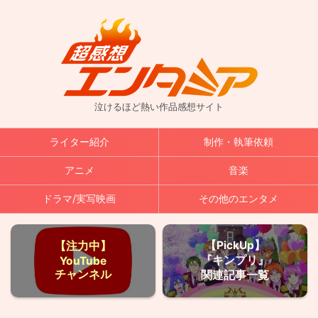
泣けるほど熱い作品感想サイト
ライター紹介
制作・執筆依頼
アニメ
音楽
ドラマ/実写映画
その他のエンタメ
【PickUp】
【注力中】
『キンプリ』
YouTube
チャンネル
関連記事一覧