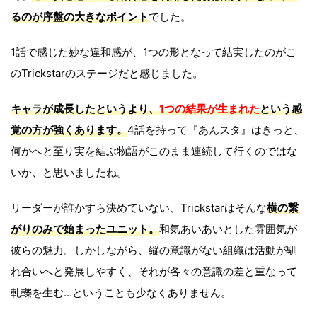
るのが序盤の大きなポイント
でした。
1話で感じた妙な違和感が、1つの形となって結実したのがこ
のTrickstarのステージだと感じました。
キャラが成長したというより、
1つの結果が生まれた
という感
覚の方が強くあります。
4話を持って『あんスタ』はきっと、
何かへと至り実を結ぶ物語がこのまま連続して行くのではな
いか、と思いましたね。
リーダーが誰かすら決めていない、Trickstarはそんな
横の繋
がりのみで始まったユニット。
和気あいあいとした雰囲気が
彼らの魅力。しかしながら、縦の意識がない組織は活動が馴
れ合いへと発展しやすく、それが各々の意識の差と重なって
軋轢を生む…ということも少なくありません。