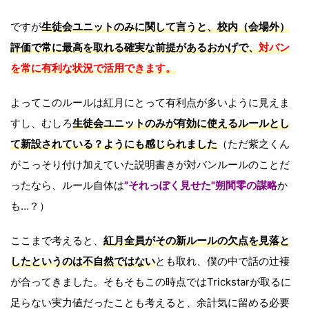
ですが
生徒会ユニットのみに関して言うと、校内（会場外）
評価で常に最高を取れる確実な前提があるおかげで、
対バン
を常に有利な状況で活用できます。
よってこのルールは紅月にとって有利点が多いように見えま
すし、むしろ
生徒会ユニットのみが有効に使えるルールとし
て新設されている？ようにも感じられました
（ただ紫之くん
がこっそり付け加えていた説明書きが対バンルールのことだ
ったなら、ルール自体は
"それっぽく見せた"朔間零の謀略
か
も…？）
ここまで考えると、
紅月全員がその新ルールの欠点を見落と
したというのは不自然ではない
とも取れ、僕の中で話の辻褄
が合ってきました。そもそもこの時点ではTrickstarが取るに
足らない実力値だったことも考えると、余計気に留める必要