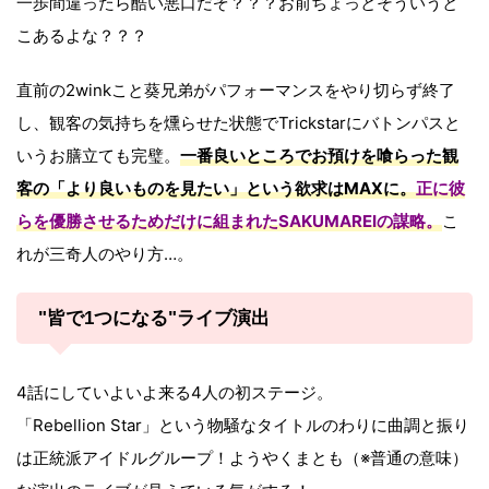
一歩間違ったら酷い悪口だぞ？？？お前ちょっとそういうと
こあるよな？？？
直前の2winkこと葵兄弟がパフォーマンスをやり切らず終了
し、観客の気持ちを燻らせた状態でTrickstarにバトンパスと
いうお膳立ても完璧。
一番良いところでお預けを喰らった観
客の「より良いものを見たい」という欲求はMAXに。
正に彼
らを優勝させるためだけに組まれたSAKUMAREIの謀略。
こ
れが三奇人のやり方…。
"皆で1つになる"ライブ演出
4話にしていよいよ来る4人の初ステージ。
「Rebellion Star」という物騒なタイトルのわりに曲調と振り
は正統派アイドルグループ！ようやくまとも（※普通の意味）