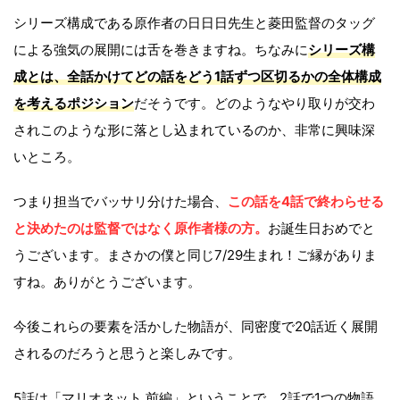
シリーズ構成である原作者の日日日先生と菱田監督のタッグ
による強気の展開には舌を巻きますね。ちなみに
シリーズ構
成とは、全話かけてどの話をどう1話ずつ区切るかの全体構成
を考えるポジション
だそうです。どのようなやり取りが交わ
されこのような形に落とし込まれているのか、非常に興味深
いところ。
つまり担当でバッサリ分けた場合、
この話を4話で終わらせる
と決めたのは監督ではなく原作者様の方。
お誕生日おめでと
うございます。まさかの僕と同じ7/29生まれ！ご縁がありま
すね。ありがとうございます。
今後これらの要素を活かした物語が、同密度で20話近く展開
されるのだろうと思うと楽しみです。
5話は「マリオネット 前編」ということで、2話で1つの物語