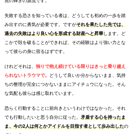
晃の輝きの源流です。
失敗する恐さを知っている者は、どうしても初めの一歩を踏
み出すのに勇気が必要です。ですが
それを果たした先では、
過去の失敗はより良い心を形成する財産へと昇華
します。ど
こかで殻を破ることができれば、その経験はより強い力とな
って彼らの身に宿るはずです。
けれどそれは、
独りで抱え続けている限りはきっと乗り越え
られないトラウマで。
どうして良いか分からないまま、気持
ちの整理が完全につかないままにアイチュウになった。そん
な気配も彼らは感じ取れています。
恐らく行動することに前向きというわけではなかった。それ
でも行動したいと思う自分に従った。
矛盾する心を持ったま
ま、今の2人は何とかアイドルを目指す者として歩み出した
の