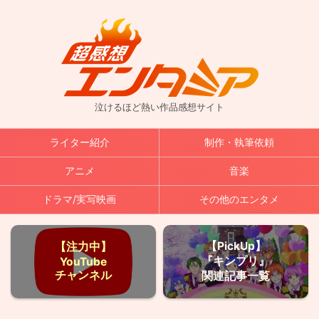
泣けるほど熱い作品感想サイト
ライター紹介
制作・執筆依頼
アニメ
音楽
ドラマ/実写映画
その他のエンタメ
【PickUp】
【注力中】
『キンプリ』
YouTube
チャンネル
関連記事一覧