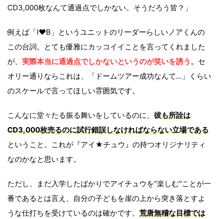
CD3,000枚なんて通過点でしかない。そうだろう皆？」
例えば「I♥B」というユニットのリーダーらしいノアくんの
この台詞。とても優雅にカッコイイことを言ってくれました
が、
実際本当に通過点でしかないというのが笑いを誘う。
セ
オリー通りならこれは、「ドームツアー成功なんて…」くらい
のスケールで言ってほしい雰囲気です。
こんなに堂々たる振る舞いをしているのに、
彼も所詮は
CD3,000枚売るのに試行錯誤しなければならない立場である
ということ。これが『アイ★チュウ』の持つオリジナリティ
なのかなと思います。
ただし、まだ入学したばかりでアイチュウを"楽しむ"ことが一
番であるとは言え、自分の子どもを崖の上から突き落とすよ
うな仕打ちを受けているのは確かです。
荒唐無稽な目標では