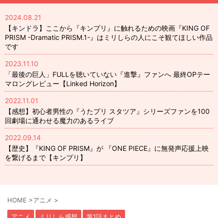
2024.08.21
【キンドラ】ここから『キンプリ』に触れるための映画『KING OF
PRISM -Dramatic PRISM.1-』はミリしらの人にこそ観てほしい作品
です
2023.11.10
「最後の巨人」FULLを聴いていない『進撃』ファンへ 最終OPテー
マロングレビュー【Linked Horizon】
2022.11.01
【感想】初心者男性の『うたプリ スタツア』シリーズファンを100
回劇場に通わせる魔力のあるライブ
2022.09.14
【歴史】『KING OF PRISM』が 『ONE PIECE』に無発声応援上映
を繋げるまで【キンプリ】
HOME
>
アニメ
>
アニメ
ミリしら感想
第1話まとめ