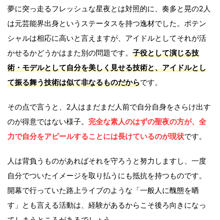
夢に突っ走るフレッシュな星夜とは対照的に、奏多と晃の2人
は元芸能界出身というステータスを持つ逸材でした。ポテン
シャルは相応に高いと言えますが、アイドルとしてそれが活
かせるかどうかはまた別の問題です。
子役として演じる技
術・モデルとして自分を美しく見せる技術と、アイドルとし
て振る舞う技術は似て非なるものだから
です。
その点で言うと、2人はまだまだ人前で自分自身をさらけ出す
のが得意ではない様子。
完全な素人のはずの聖夜の方が、全
力で自分をアピールすることには長けているのが現状
です。
人は背負うものがあればそれを守ろうと努力しますし、一度
自分でついたイメージを取り払うにも抵抗を持つものです。
開幕で行っていた路上ライブのような「一般人に醜態を晒
す」とも言える活動は、経験があるからこそ後ろ向きになっ
てしまうところがあるでしょう。