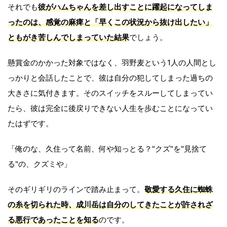
それでも
彼がハムちゃんを差し出すことに躍起になってしま
ったのは、感覚の麻痺と「早くこの状況から抜け出したい」
ともがき苦しんでしまっていた結果
でしょう。
懸賞金のかかった対象ではなく、羽野麦という1人の人間とし
っかりと会話したことで、彼は自分の犯してしまった過ちの
大きさに気付きます。そのスイッチをスルーしてしまってい
たら、彼は完全に後戻りできない人生を歩むことになってい
たはずです。
「俺のな、久住って名前、何や知っとる？"クズ"を"見捨て
る"の、クズミや」
そのギリギリのラインで踏み止まって。
敬愛する久住に蜘蛛
の糸を切られた時、成川岳は自分のしてきたことが許されざ
る悪行であったことを知る
のです。