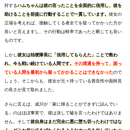
対する
ハムちゃんは彼の言ったことを全面的に信用し、彼を
助けることを前提に行動することで一貫しています。
彼女の
立場を考えれば、接触してくる者全てを疑ってかかった方が
良いと言えますし、その行動は軽率であったと断じても良い
ものです。
しかし
彼女は桔梗隊長に「信用してもらえた」ことで救わ
れ、今も戦い続けている人間です。
その境遇を持って、困っ
ている人間を最初から疑ってかかることはできなかった
ので
しょう。そこからも、彼女が元々持っている善良性や面倒見
の良さが見て取れました。
さらに言えば、成川が「家に帰ることができずに詰んでい
る」のはほぼ事実で、彼は決して嘘を言ったわけではありま
せん。そして
彼自身はまだ完全に悪に堕ち切ったわけではな