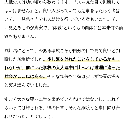
大抵の人は幼い頃から教わります。「人を見た目で判断して
はいけません」と。良い人ぶっていても悪事をはたらく者は
いて、一見悪そうでも人助けを行っている者もいます。そこ
に見えるものが真実で、"体裁"というもの自体には本来何の価
値もありません。
成川岳にとって、今ある環境こそが自分の目で見て良いと判
断した居場所でした
。少し道を外れたことをしているかもし
れないが、前にいた学校の大人連中に比べれば道理に適った
社会がここにはある。
そんな気持ちで彼は少しずつ闇の深み
と突き進んでいました。
すごく大きな犯罪に手を染めているわけではないし、これく
らいまでは許される。彼の日常はそんな綱渡りと常に隣り合
わせだったことでしょう。