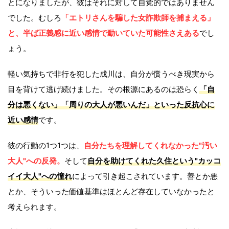
とになりましたが、彼はそれに対して自覚的ではありません
でした。むしろ
「エトリさんを騙した女詐欺師を捕まえる」
と、半ば正義感に近い感情で動いていた可能性さえある
でし
ょう。
軽い気持ちで非行を犯した成川は、自分が償うべき現実から
目を背けて逃げ続けました。その根源にあるのは恐らく
「自
分は悪くない」「周りの大人が悪いんだ」といった反抗心に
近い感情
です。
彼の行動の1つ1つは、
自分たちを理解してくれなかった"汚い
大人"への反発。
そして
自分を助けてくれた久住という"カッコ
イイ大人"への憧れ
によって引き起こされています。善とか悪
とか、そういった価値基準はほとんど存在していなかったと
考えられます。