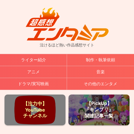
泣けるほど熱い作品感想サイト
ライター紹介
制作・執筆依頼
アニメ
音楽
ドラマ/実写映画
その他のエンタメ
【PickUp】
【注力中】
『キンプリ』
YouTube
チャンネル
関連記事一覧