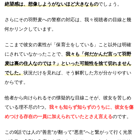
絶望感は、想像しようがないほど大きなもの
でしょう。
さらにその羽野麦への警察の対応は、我々視聴者の目線と幾
何かリンクしています。
ここまで彼女の素性が「保育士をしている」こと以外は明確
にされていなかったことで、
我々も「何だかんだ言って羽野
麦は裏の住人なのでは？」といった可能性を捨て切れません
でした。
状況だけを見れば、そう解釈した方が分かりやすい
からです。
他者から向けられるその懐疑的な目線こそが、彼女を苦しめ
ている理不尽の1つ。
我々も知らず知らずのうちに、彼女を傷
めつける存在の一員に加えられていたとさえ言える
のです。
この9話では人の"善意"が翻って"悪意"へと繋がって行く光景