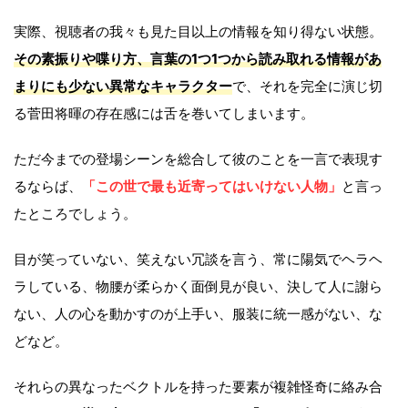
実際、視聴者の我々も見た目以上の情報を知り得ない状態。
その素振りや喋り方、言葉の1つ1つから読み取れる情報があ
まりにも少ない異常なキャラクター
で、それを完全に演じ切
る菅田将暉の存在感には舌を巻いてしまいます。
ただ今までの登場シーンを総合して彼のことを一言で表現す
るならば、
「この世で最も近寄ってはいけない人物」
と言っ
たところでしょう。
目が笑っていない、笑えない冗談を言う、常に陽気でヘラヘ
ラしている、物腰が柔らかく面倒見が良い、決して人に謝ら
ない、人の心を動かすのが上手い、服装に統一感がない、な
どなど。
それらの異なったベクトルを持った要素が複雑怪奇に絡み合