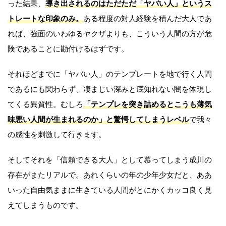
った結果、
導き出されるのはただただ「ヤバい人」というス
トレートな印象のみ。
ある程度の対人経験を積んだ大人であ
れば、強面のいわゆるヤクザよりも、こういう人間の方が危
険であることに勘付けるはずです。
それほどまでに「ヤバい人」のテンプレートを地で行く人間
であるにも関わらず、凄まじい深みと底知れない闇を体現し
てくる異質性。むしろ
「テンプレを突き詰めるとこうも薄気
味悪い人間が生まれるのか」と驚愕してしまうレベル
で我々
の感性を刺激して行きます。
そしてそれを「信頼できる大人」として慕ってしまう成川の
存在がまたリアルで。あれくらいの年の少年少女だと、ああ
いった自由気ままに生きている人間がとにかくカッコ良く見
えてしまうものです。